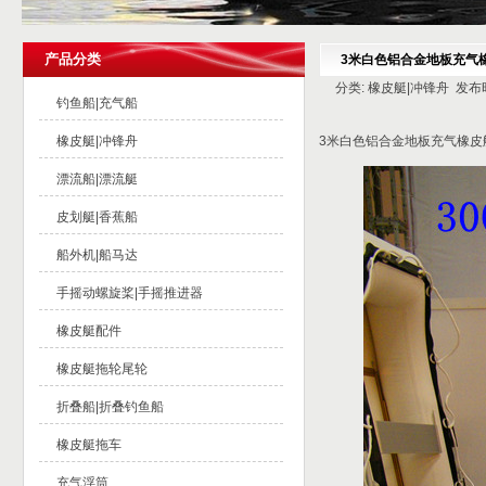
产品分类
3米白色铝合金地板充气
分类: 橡皮艇|冲锋舟 发布时间:
钓鱼船|充气船
橡皮艇|冲锋舟
3米白色铝合金地板充气橡皮
漂流船|漂流艇
皮划艇|香蕉船
船外机|船马达
手摇动螺旋桨|手摇推进器
橡皮艇配件
橡皮艇拖轮尾轮
折叠船|折叠钓鱼船
橡皮艇拖车
充气浮筒