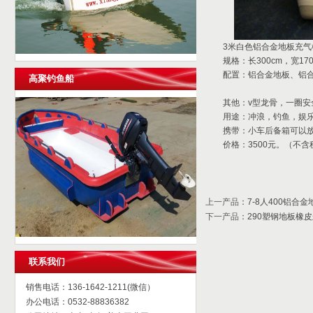
3米白色铝合金地板充气
规格：长300cm，宽170
配置：铝合金地板、铝
高聚钓鱼船
其他：v型龙骨，一圈
用途：冲浪，钓鱼，娱乐
携带：小车后备箱可以
价格：3500元。（不含
上一产品
：
7-8人400铝合
下一产品
：
290塑钢地板橡
联系我们
销售电话：136-1642-1211(微信）
办公电话：0532-88836382