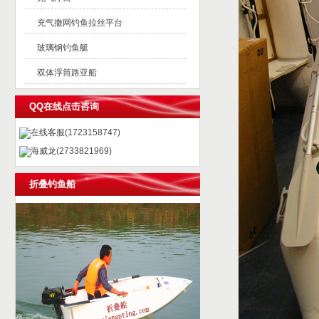
充气撒网钓鱼拉丝平台
玻璃钢钓鱼艇
双体浮筒路亚船
QQ在线点击咨询
在线客服(1723158747)
海威龙(2733821969)
折叠钓鱼船