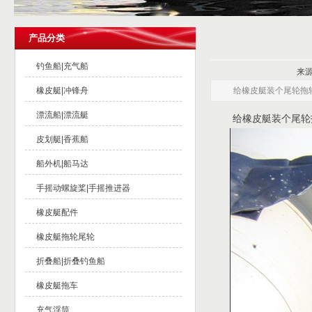
产品分类
钓鱼船|充气船
来源
橡皮艇|冲锋舟
给橡皮艇装个尾轮拖
漂流船|漂流艇
给橡皮艇装个尾轮
皮划艇|香蕉船
船外机|船马达
手摇动螺旋桨|手摇推进器
橡皮艇配件
橡皮艇拖轮尾轮
折叠船|折叠钓鱼船
橡皮艇拖车
充气浮筒