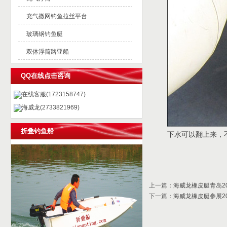
充气撒网钓鱼拉丝平台
玻璃钢钓鱼艇
双体浮筒路亚船
QQ在线点击咨询
在线客服(1723158747)
海威龙(2733821969)
折叠钓鱼船
下水可以翻上来，
上一篇
：
海威龙橡皮艇青岛2
下一篇
：
海威龙橡皮艇参展2