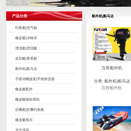
产品分类
船外机|船马达
钓鱼船|充气船
橡皮艇|冲锋舟
漂流船|漂流艇
皮划艇|香蕉船
百胜船外机
船外机|船马达
手摇动螺旋桨|手摇推进器
分类:
船外机|船马达
百胜船外机
橡皮艇配件
橡皮艇拖轮尾轮
折叠船|折叠钓鱼船
橡皮艇拖车
充气浮筒