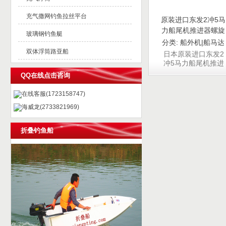
充气撒网钓鱼拉丝平台
原装进口东发2冲5马
力船尾机推进器螺旋
玻璃钢钓鱼艇
桨马达
分类:
船外机|船马达
双体浮筒路亚船
日本原装进口东发2
冲5马力船尾机推进
器螺旋桨马达
QQ在线点击咨询
在线客服(1723158747)
海威龙(2733821969)
折叠钓鱼船