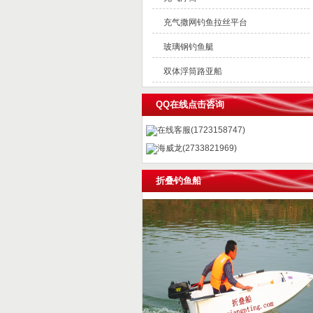
充气撒网钓鱼拉丝平台
玻璃钢钓鱼艇
双体浮筒路亚船
QQ在线点击咨询
在线客服(1723158747)
海威龙(2733821969)
折叠钓鱼船