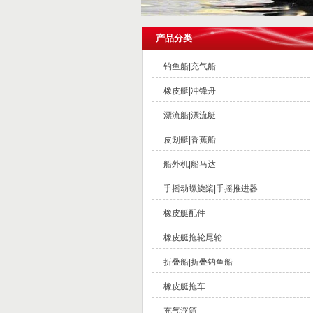
产品分类
钓鱼船|充气船
橡皮艇|冲锋舟
漂流船|漂流艇
皮划艇|香蕉船
船外机|船马达
手摇动螺旋桨|手摇推进器
橡皮艇配件
橡皮艇拖轮尾轮
折叠船|折叠钓鱼船
橡皮艇拖车
充气浮筒