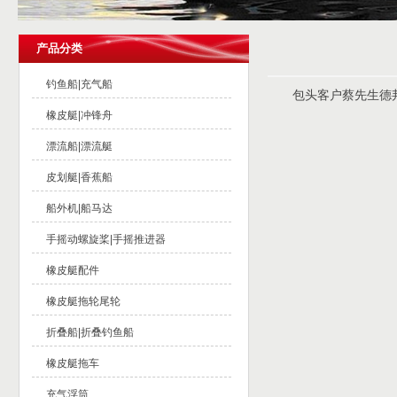
产品分类
钓鱼船|充气船
包头客户蔡先生德
橡皮艇|冲锋舟
漂流船|漂流艇
皮划艇|香蕉船
船外机|船马达
手摇动螺旋桨|手摇推进器
橡皮艇配件
橡皮艇拖轮尾轮
折叠船|折叠钓鱼船
橡皮艇拖车
充气浮筒