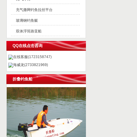
充气撒网钓鱼拉丝平台
玻璃钢钓鱼艇
双体浮筒路亚船
QQ在线点击咨询
在线客服(1723158747)
海威龙(2733821969)
折叠钓鱼船