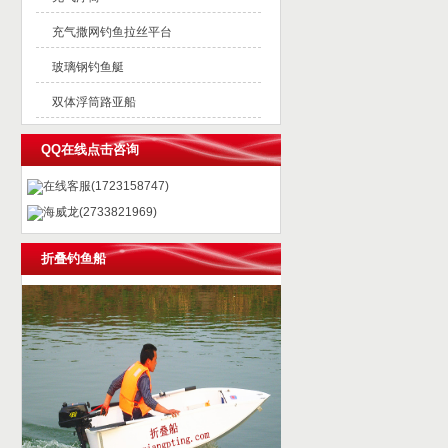
充气撒网钓鱼拉丝平台
玻璃钢钓鱼艇
双体浮筒路亚船
QQ在线点击咨询
在线客服(1723158747)
海威龙(2733821969)
折叠钓鱼船