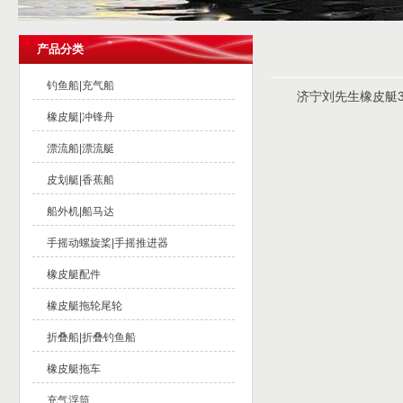
产品分类
钓鱼船|充气船
济宁刘先生橡皮艇
橡皮艇|冲锋舟
漂流船|漂流艇
皮划艇|香蕉船
船外机|船马达
手摇动螺旋桨|手摇推进器
橡皮艇配件
橡皮艇拖轮尾轮
折叠船|折叠钓鱼船
橡皮艇拖车
充气浮筒