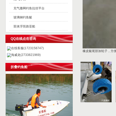
充气撒网钓鱼拉丝平台
玻璃钢钓鱼艇
双体浮筒路亚船
QQ在线点击咨询
在线客服(1723158747)
橡皮艇尾部加轮子，方
海威龙(2733821969)
折叠钓鱼船