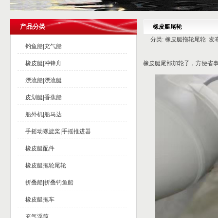
产品分类
橡皮艇尾轮
分类: 橡皮艇拖轮尾轮 发布时间:
钓鱼船|充气船
橡皮艇|冲锋舟
橡皮艇尾部加轮子，方便省
漂流船|漂流艇
皮划艇|香蕉船
船外机|船马达
手摇动螺旋桨|手摇推进器
橡皮艇配件
橡皮艇拖轮尾轮
折叠船|折叠钓鱼船
橡皮艇拖车
充气浮筒