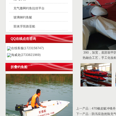
充气撒网钓鱼拉丝平台
玻璃钢钓鱼艇
双体浮筒路亚船
QQ在线点击咨询
在线客服(1723158747)
390，加宽，底部装甲防
海威龙(2733821969)
热融合工艺，手工化妆
折叠钓鱼船
上一产品
：
470橡皮艇冲锋舟
下一产品
：
防汛应急抢险充