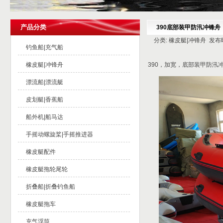
产品分类
390底部装甲防汛冲锋舟
分类: 橡皮艇|冲锋舟 发布时间:
钓鱼船|充气船
橡皮艇|冲锋舟
390，加宽，底部装甲防汛冲
漂流船|漂流艇
皮划艇|香蕉船
船外机|船马达
手摇动螺旋桨|手摇推进器
橡皮艇配件
橡皮艇拖轮尾轮
折叠船|折叠钓鱼船
橡皮艇拖车
充气浮筒