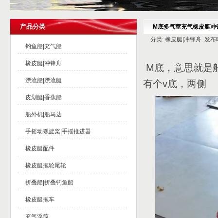
产品分类
M底多气室充气橡皮艇冲
分类: 橡皮艇|冲锋舟 发布时间:
钓鱼船|充气船
橡皮艇|冲锋舟
M底，意思就是
漂流船|漂流艇
有个v底，两侧
皮划艇|香蕉船
船外机|船马达
手摇动螺旋桨|手摇推进器
橡皮艇配件
橡皮艇拖轮尾轮
折叠船|折叠钓鱼船
橡皮艇拖车
充气浮筒