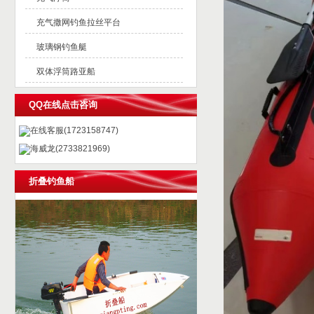
充气撒网钓鱼拉丝平台
玻璃钢钓鱼艇
双体浮筒路亚船
QQ在线点击咨询
在线客服(1723158747)
海威龙(2733821969)
折叠钓鱼船