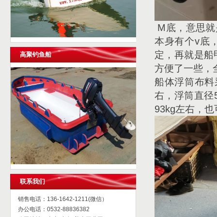
M底，意思就
本身有个v底
定，再就是船
高聚钓鱼船
方便了一些，全
船体浮筒布料采
右，浮筒直径5
93kg左右
联系我们
销售电话：136-1642-1211(微信）
办公电话：0532-88836382